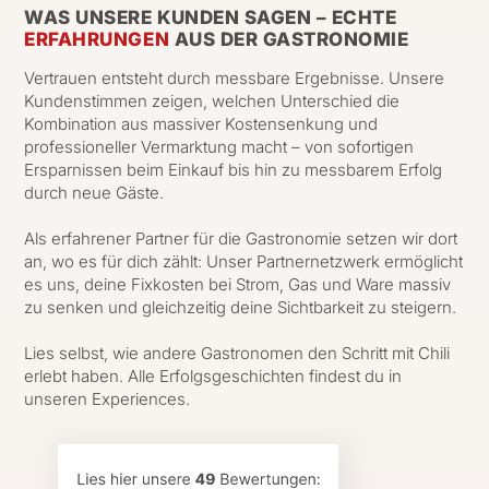
WAS UNSERE KUNDEN SAGEN – ECHTE
Vorstandsetagen der führenden Zulieferer aufgebaut.
ERFAHRUNGEN
AUS DER GASTRONOMIE
Diese Vertrauensbasis ist einmalig am Markt und dein
direkter Hebel für bessere Margen.
Vertrauen entsteht durch messbare Ergebnisse. Unsere
Kundenstimmen zeigen, welchen Unterschied die
Kombination aus massiver Kostensenkung und
professioneller Vermarktung macht – von sofortigen
Ersparnissen beim Einkauf bis hin zu messbarem Erfolg
durch neue Gäste.
Als erfahrener Partner für die Gastronomie setzen wir dort
an, wo es für dich zählt: Unser Partnernetzwerk ermöglicht
es uns, deine Fixkosten bei Strom, Gas und Ware massiv
zu senken und gleichzeitig deine Sichtbarkeit zu steigern.
Lies selbst, wie andere Gastronomen den Schritt mit Chili
erlebt haben. Alle Erfolgsgeschichten findest du in
unseren Experiences.