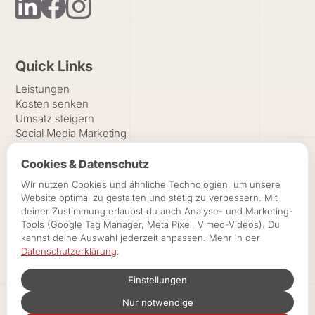
Quick Links
Leistungen
Kosten senken
Umsatz steigern
Social Media Marketing
Website für Restaurants
Speisekarten-Design
Cookies & Datenschutz
Google & Local SEO
Wir nutzen Cookies und ähnliche Technologien, um unsere
Google Ads
Website optimal zu gestalten und stetig zu verbessern. Mit
Veranstaltungen & Catering
deiner Zustimmung erlaubst du auch Analyse- und Marketing-
Recruiting & Employer Branding
Tools (Google Tag Manager, Meta Pixel, Vimeo-Videos). Du
Preise
kannst deine Auswahl jederzeit anpassen. Mehr in der
Karriere
Datenschutzerklärung
.
Referenzen
Kontakt
Einstellungen
Sparpotenzial berechnen
Nur notwendige