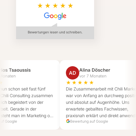
Tsaoussis
Alina Döscher
AD
ten
vor 7 Monaten
★★★★★
hon seit fast fünf
Die Zusammenarbeit mit Chili Marketing
 Consulting zusammen
war von Anfang an durchweg positiv
egeistert von der
und absolut auf Augenhöhe. Uns
erade in der
erwartete geballtes Fachwissen,
 man im Marketing oft
praxisnah erklärt und direkt anwendbar.
ogle
Bewertung auf Google
forderungen, und
Wir haben uns jederzeit bestens
hili an. Von Anfang an
aufgehoben gefühlt – sowohl von Albert,
bsolut top. Das Chili-
als auch von Roman, und auch von