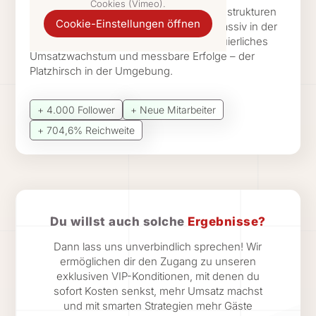
Cookies (Vimeo).
r Gästeaufkommen und
Für das Hofbräu haben wir die Marketingstrukturen
Cookie-Einstellungen öffnen
e Chili-Mitarbeiter
professionalisiert und die Sichtbarkeit massiv in der
als Berater, sondern
Region gesteigert. Das Ergebnis: kontinuierliches
 Sie verstehen
Umsatzwachstum und messbare Erfolge – der
Platzhirsch in der Umgebung.
 und Budget ihres
nd nicht darauf aus,
ge zu verkaufen,
+ 4.000 Follower
+ Neue Mitarbeiter
ge Lösungen zu
+ 704,6% Reichweite
st die
n echter Mehrwert,
gisch. Eine klare
le Gastronomen, die
turiert, authentisch
ufbauen möchten. Dimi
Du willst auch solche
Ergebnisse?
sis MERAKI am
Dann lass uns unverbindlich sprechen! Wir
ermöglichen dir den Zugang zu unseren
exklusiven VIP-Konditionen, mit denen du
sofort Kosten senkst, mehr Umsatz machst
und mit smarten Strategien mehr Gäste